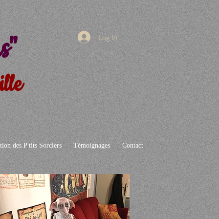
s"
Log In
lle
tion des P'tits Sorciers
Témoignages
Contact