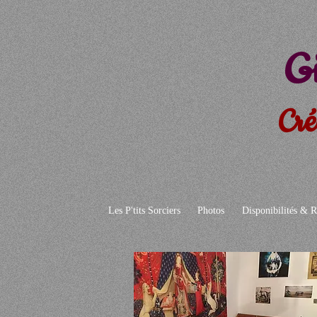
Gi
Cré
Les P'tits Sorciers
Photos
Disponibilités & R