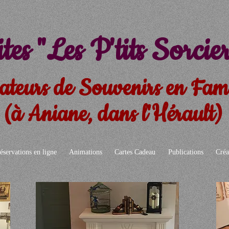
tes "
Les P'tits Sorcier
ateurs de Souvenirs en Fami
(à Aniane, dans l'Hérault)
éservations en ligne
Animations
Cartes Cadeau
Publications
Créa