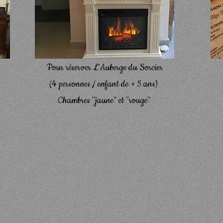
Pour réserver L'Auberge du Sorcier
(4 personnes / enfant de + 5 ans)
Chambres "jaune" et "rouge"