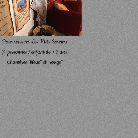
Pour réserver Les P'tits Sorciers
(4 personnes / enfant de + 5 ans)
Chambres "bleue" et "rouge"