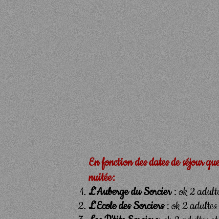
En fonction des dates de séjour que
nuitée:
L'Auberge du Sorcier
: ok 2 adult
L'Ecole des Sorciers
: ok 2 adultes