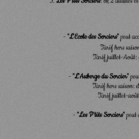
Les P'tits Sorciers
: ok 2 adultes 
-
"L'Ecole des Sorciers"
peut acc
Tarif hors saiso
Tarif juillet-Août:
-
"L'Auberge du Sorcier"
peu
Tarif hors saison:
Tarif juillet-ao
-
"Les P'tits Sorciers"
peut 