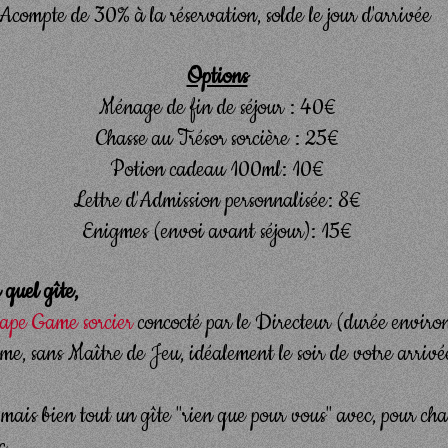
Acompte de 30% à la réservation, solde le jour d'arrivée
Options
Ménage de fin de séjour : 40€
Chasse au Trésor sorcière : 25€
Potion cadeau 100ml: 10€
Lettre d'Admission personnalisée: 8€
Enigmes (envoi avant séjour): 15€
 quel gîte,
cape Game sorcier
concocté par le Directeur (durée environ
me, sans Maître de Jeu, idéalement le soir de votre arrivé
ais bien tout un gîte "rien que pour vous" avec, pour cha
c